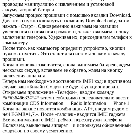
проводим манипуляцию с извлечением и установкой
аккумуляторной батареи.
Запускаем процесс прошивки с помощью вкладки Download.
Для этого нужно кликнуть на клавишу Download only, затем
нажать «Старт». Одновременно нажимаем на клавиши
увеличения и снижения громкости, также зажимаем кнопку
включения телефона. Удерживая их, присоединяем телефон к
компьютеру.
После того, как компьютер определит устройство, кнопки
нужно отпустить. Это станет для системы знаком к началу
прошивки.
Когда прошивка закончится, снова вынимаем батарею, ждем
несколько секунд, вставляем ее обратно, жмем на кнопку
включения аппарата.
Теперь нам необходимо восстановить IMEI-код: в противном
случае ваш «Билайн Смарт» не будет функционировать.
Открываем приложение «Телефон», вводим команду
*#*#3646633#*#* затем необходимо последовательно ввести
комбинации CDS Information — Radio Information — Phone 1.
Когда на экране появится комбинация AT+, вводим рядом с
ней EGMR=1,7,». После «галочек» вводится IMEI гаджета.
Все манипуляции с IMEI требуют перезагрузки телефона.
Включаем, выключаем аппарат – и используем обновленный
смартфон по своему усмотрению.