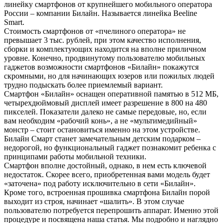
линейку смартфонов от крупнейшего мобильного оператора
России – компании Билайн. Называется линейка Beeline
Smart.
Стоимость смартфонов от «пчелиного оператора» не
превышает 3 тыс. рублей, при этом качество исполнения,
сборки и комплектующих находится на вполне приличном
уровне. Конечно, продвинутому пользователю мобильных
гаджетов возможности смартфонов «Билайн» покажутся
скромными, но для начинающих юзеров или пожилых людей
трудно подыскать более приемлемый вариант.
Смартфон «Билайн» оснащен оперативной памятью в 512 МБ,
четырехдюймовый дисплей имеет разрешение в 800 на 480
пикселей. Показатели далеко не самые передовые, но, если
вам необходим «рабочий конь», а не «мультимедийный»
монстр – стоит остановиться именно на этом устройстве.
Билайн Смарт станет замечательным детским подарком –
недорогой, но функциональный гаджет познакомит ребенка с
принципами работы мобильной техники.
Смартфон вполне достойный, однако, в нем есть ключевой
недостаток. Скорее всего, приобретенная вами модель будет
«заточена» под работу исключительно в сети «Билайн».
Кроме того, встроенная прошивка смартфона Билайн порой
выходит из строя, начинает «шалить». В этом случае
пользователю потребуется перепрошить аппарат. Именно этой
процедуре и посвящена наша статья. Мы подробно и наглядно