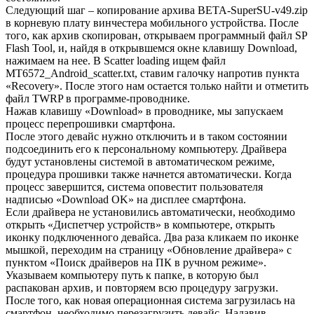
Следующий шаг – копирование архива BETA-SuperSU-v49.zip
в корневую плату винчестера мобильного устройства. После
того, как архив скопирован, открываем программный файл SP
Flash Tool, и, найдя в открывшемся окне клавишу Download,
нажимаем на нее. В Scatter loading ищем файл
MT6572_Android_scatter.txt, ставим галочку напротив пункта
«Recovery». После этого нам остается только найти и отметить
файл TWRP в программе-проводнике.
Нажав клавишу «Download» в проводнике, мы запускаем
процесс перепрошивки смартфона.
После этого девайс нужно отключить и в таком состоянии
подсоединить его к персональному компьютеру. Драйвера
будут установлены системой в автоматическом режиме,
процедура прошивки также начнется автоматически. Когда
процесс завершится, система оповестит пользователя
надписью «Download OK» на дисплее смартфона.
Если драйвера не установились автоматически, необходимо
открыть «Диспетчер устройств» в компьютере, открыть
иконку подключенного девайса. Два раза кликаем по иконке
мышкой, переходим на страницу «Обновление драйвера» с
пунктом «Поиск драйверов на ПК в ручном режиме».
Указываем компьютеру путь к папке, в которую был
распакован архив, и повторяем всю процедуру загрузки.
После того, как новая операционная система загрузилась на
смартфон, необходимо перезагрузить девайс. Надавив