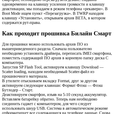
одновременно на клавишу усиления громкости и клавишу
деактивации, мы попадаем в режим телефона «рекавери». В
Boot Mode ищем пункт «Перезагрузка». В TWRP находим
клавишу «Установить», открываем архив BETA, в котором
содержатся рут-права.
Как проходит прошивка Билайн Смарт
Для прошивки можно использовать архив ПО из
вышеприведенного раздела. Сначала пользователю
необходимо установить драйвера, переписать IMEI смартфона,
поместить содержащий ПО архив в корневую папку диска С
компьютера.
Запустив SP Flash Tool, активируем клавишу Download —
Scatter loading, находим необходимый Scatter-файл из
прошивочного материала.
В утилите отыскиваем вкладку Format, друг за другом
активируем следующие клавиши: Формат Флэш — Флэш
Бутлодер – Старт.
Деактивируем смартфон, изъяв на 5-10 секунд аккумулятор.
Вставляем батарейку обратно. Теперь нам необходимо
соединить гаджет с компьютером, для чего следует
использовать шнур USB. Система в автоматическом режиме
отформатирует все содержащиеся на телефоне данные. Снова